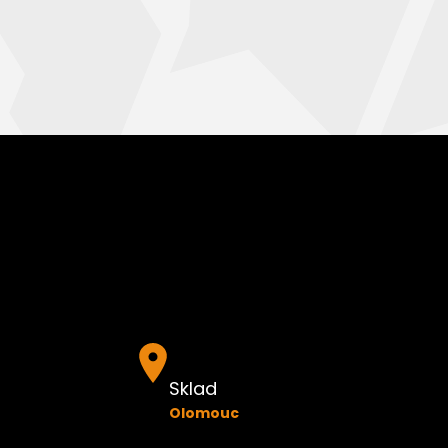
U Panelárny 1
Olomouc, 772 00
Provozní doba pro zákazníky
Po-Pá 7:00-11:30; 12:30-15:00
+420 585 313 476
olomouc@paschal.cz
Otevřít v Google mapách
Sklad
Olomouc