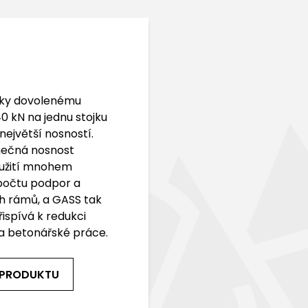
íky dovolenému
40 kN na jednu stojku
největší nosností.
mečná nosnost
užití mnohem
počtu podpor a
h rámů, a GASS tak
ispívá k redukci
a betonářské práce.
 PRODUKTU