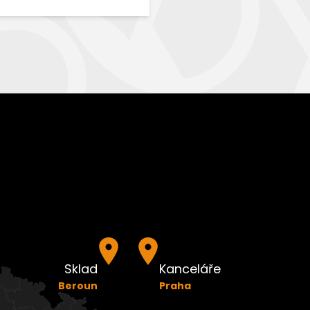
Lidická ulice 869
Beroun, 266 01
Vyšehradská 23
Provozní doba pro zákazníky
Praha 2, 128 00
Po-Čt 7:30-11:00;12:00-16:00(Pá 13:30)
IČ: 61502901 / DIČ: CZ61502901
+420 725 187 750
+420 221 594 594
beroun@paschal.cz
info@paschal.cz
Otevřít v Google mapách
Otevřít v Google mapách
Sklad
Kanceláře
Beroun
Praha