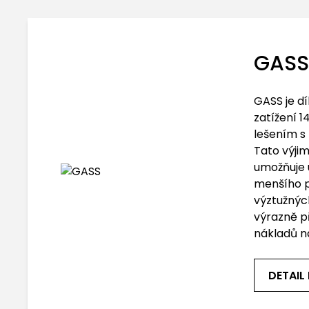
GASS
GASS je d
zatížení 1
lešením s 
Tato výji
umožňuje 
menšího 
výztužnýc
výrazně př
nákladů n
DETAIL