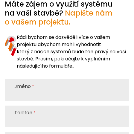
Po-Čt 7:30-11:00;12:00-16:00(Pá 13:30)
Máte zájem o využití systému
Provozní doba pro zákazníky
na vaší stavbě?
Napište nám
Po-Pá 7:00-11:30; 12:30-15:00
+420 725 187 750
beroun@paschal.cz
o vašem projektu.
+420 585 313 476
olomouc@paschal.cz
Rádi bychom se dozvěděli více o vašem
projektu abychom mohli vyhodnotit
který z našich systémů bude ten pravý na vaší
stavbě. Prosím, pokračujte k vyplněním
následujícího formuláře..
Jméno
Telefon