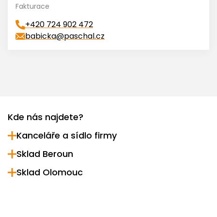
Fakturace
+420 724 902 472
babicka@paschal.cz
Kde nás najdete?
Kanceláře a sídlo firmy
Sklad Beroun
Vyšehradská 23
Praha 2, 128 00
Sklad Olomouc
Lidická ulice 869
IČ: 61502901 / DIČ: CZ61502901
Beroun, 266 01
U Panelárny 1
+420 221 594 594
Olomouc, 772 00
Provozní doba pro zákazníky
info@paschal.cz