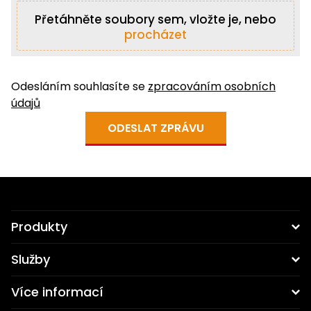
Přetáhněte soubory sem, vložte je, nebo
procházet
Odesláním souhlasíte se
zpracováním osobních
údajů
ODESLAT ZPRÁVU
Produkty
Stěnové systémy
Služby
Stěnové kruhové systémy
Projektování
Více informací
Stěnové jednostranné
Technická pomoc