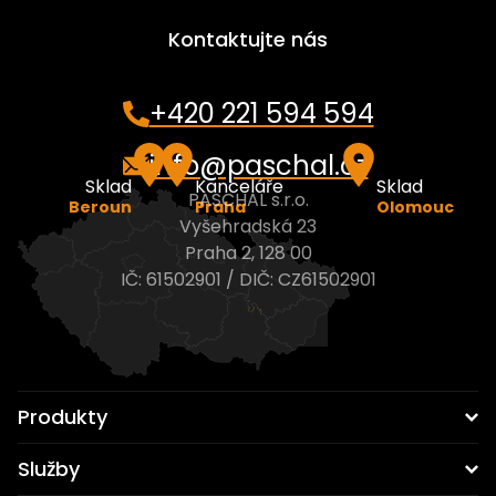
beroun@paschal.cz
olomouc@paschal.cz
info@paschal.cz
Kontaktujte nás
Otevřít v Google mapách
Otevřít v Google mapách
Otevřít v Google mapách
+420 221 594 594
info@paschal.cz
Sklad
Kanceláře
Sklad
PASCHAL s.r.o.
Beroun
Praha
Olomouc
Vyšehradská 23
Praha 2, 128 00
IČ: 61502901 / DIČ: CZ61502901
Produkty
Stěnové systémy
Služby